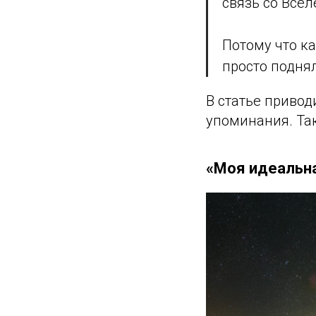
связь со Всел
Потому что к
просто поднял
В статье приво
упоминания. Та
«Моя идеальна