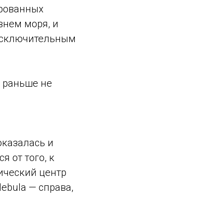
ированных
внем моря, и
 исключительным
а раньше не
казалась и
 от того, к
ический центр
ebula — справа,