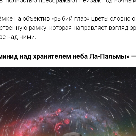
ы полностью преображают пейзаж под ночным
ёмке на объектив «рыбий глаз» цветы словно о
ственную рамку, которая направляет взгляд зр
ре над ними.
минид над хранителем неба Ла-Пальмы» 