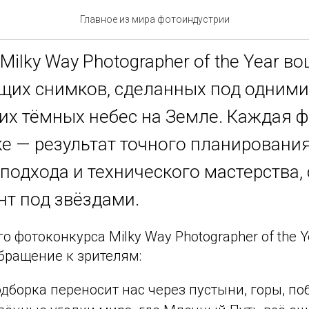
фотографии Млечного Пут
Главное из мира фотоиндустрии
 Milky Way Photographer of the Year в
их снимков, сделанных под одними
х тёмных небес на Земле. Каждая ф
е — результат точного планирования
 подхода и технического мастерства
нт под звёздами.
 фотоконкурса Milky Way Photographer of the Y
бращение к зрителям:
одборка переносит нас через пустыни, горы, по