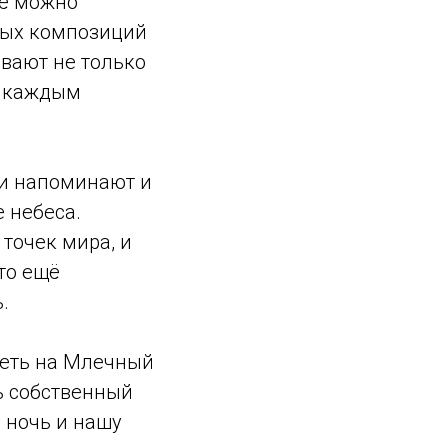
щё можно
ных композиций
вают не только
а каждым
ки напоминают и
 небеса.
точек мира, и
то ещё
.
реть на Млечный
ть собственный
 ночь и нашу