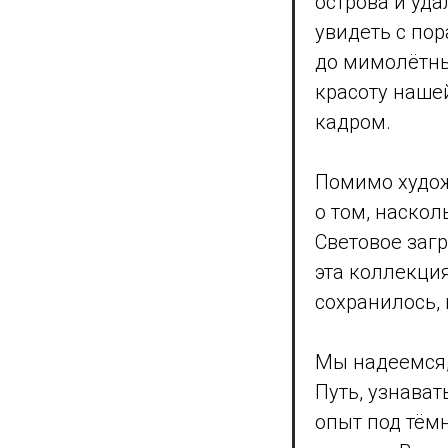
острова и уд
увидеть с по
до мимолётны
красоту наше
кадром.
Помимо худож
о том, наско
Световое загр
эта коллекци
сохранилось,
Мы надеемся,
Путь, узнават
опыт под тём