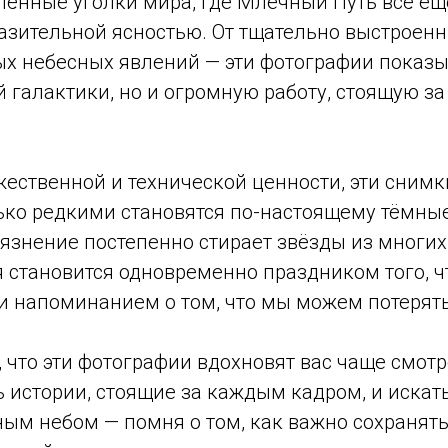
алённые уголки мира, где Млечный Путь всё е
разительной ясностью. От тщательно выстроен
х небесных явлений — эти фотографии показы
й галактики, но и огромную работу, стоящую з
ественной и технической ценности, эти сним
лько редкими становятся по-настоящему тёмные
язнение постепенно стирает звёзды из многих 
я становится одновременно праздником того, ч
 и напоминанием о том, что мы можем потерять
 что эти фотографии вдохновят вас чаще смот
ь истории, стоящие за каждым кадром, и иска
ным небом — помня о том, как важно сохранять