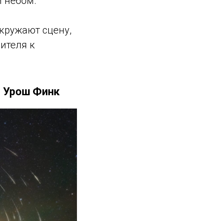
 небом.
кружают сцену,
ителя к
— Урош Финк