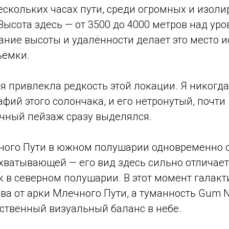
нескольких часах пути, среди огромных и изол
ысота здесь — от 3500 до 4000 метров над уро
ание высоты и удалённости делает это место
ъёмки.
я привлекла редкость этой локации. Я никогд
фий этого солончака, и его нетронутый, почти
ный пейзаж сразу выделялся.
ого Пути в южном полушарии одновременно о
хватывающей — его вид здесь сильно отличается
к в северном полушарии. В этот момент галакт
ва от арки Млечного Пути, а туманность Gum N
ественный визуальный баланс в небе.