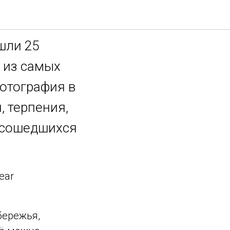
и 2026
ошли 25
 из самых
отография в
, терпения,
, сошедшихся
ear
бережья,