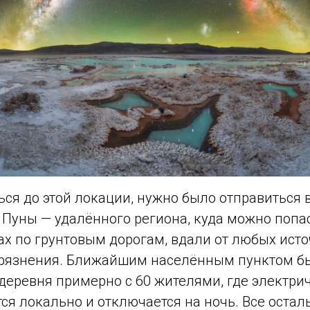
ься до этой локации, нужно было отправиться 
 Пуны — удалённого региона, куда можно попас
х по грунтовым дорогам, вдали от любых ист
грязнения. Ближайшим населённым пунктом б
деревня примерно с 60 жителями, где электри
ся локально и отключается на ночь. Все остал