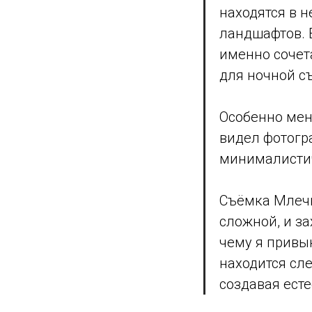
находятся в 
ландшафтов. В
именно сочет
для ночной с
Особенно мен
видел фотогра
минималистич
Съёмка Млечн
сложной, и за
чему я привы
находится сле
создавая ест