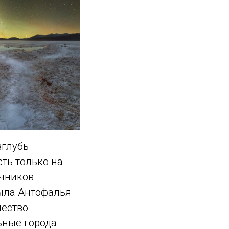
вглубь
ть только на
очников
ыла Антофалья
чество
ьные города