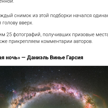
енной.
аждый снимок из этой подборки начался одинак
 голову вверх.
дим 25 фотографий, получивших призовые мест
кже прикрепляем комментарии авторов.
я ночь» — Даниэль Винье Гарсия