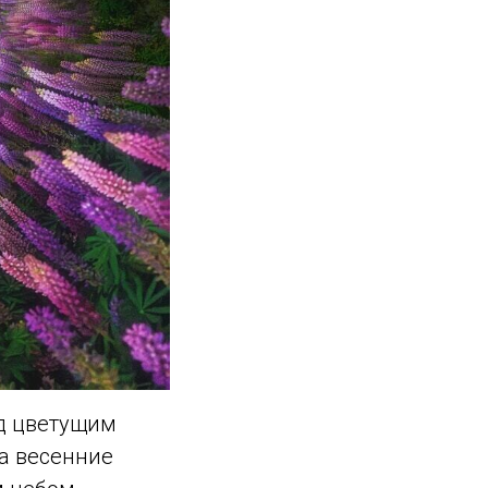
д цветущим
да весенние