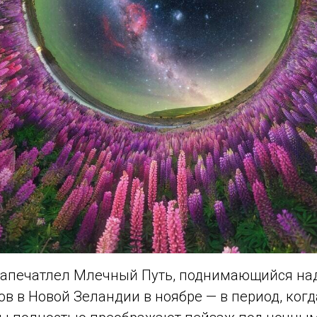
запечатлел Млечный Путь, поднимающийся на
в в Новой Зеландии в ноябре — в период, ког