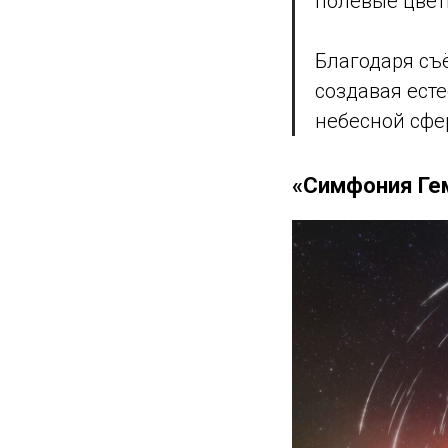
полевые цвет
Благодаря съ
создавая есте
небесной сфе
«Симфония Ге